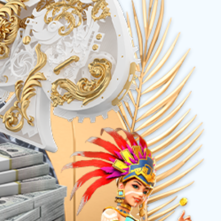
状态出战总决赛首战，为马刺队的冲冠之路