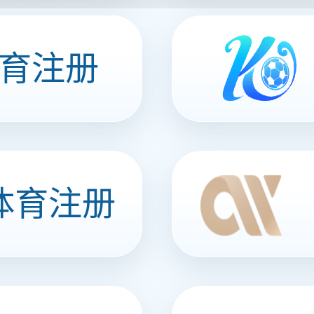
战术价值凸显：福克斯回归
福克斯的伤情积极转折，对马刺队而言远不止是
他的存在会迫使掘金队在挡拆防守中必须外扩，这
大量顺下和空切的空间。在西部决赛后两场缺阵
三分命中率下滑至33.1%。而福克斯的持球威胁
外线射手群提供更从容的出手机会。更重要的是
中距离急停跳投还是冲击篮下造杀伤——正是马
回归让马刺的“一星四射”战术重新有了灵魂，也
变空间。
心理层面加成：全队士气与
除了技战术层面的直接提升，福克斯伤情的积极
束后，更衣室内响起了久违的欢笑，老将克里斯·
在，军心稳”。这种领袖归来的信号，能极大缓解