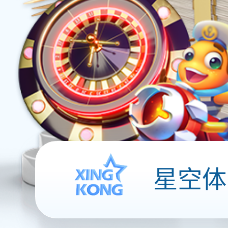
马刺总决赛首战迎利好：福
克斯伤情现积极转折