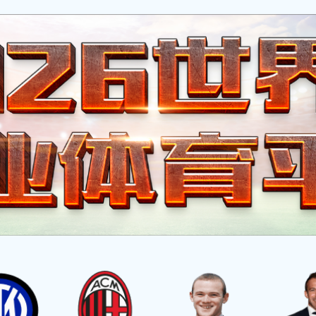
App下载
公司介绍
体育报道
兰网页版
—— 比赛数据从这里