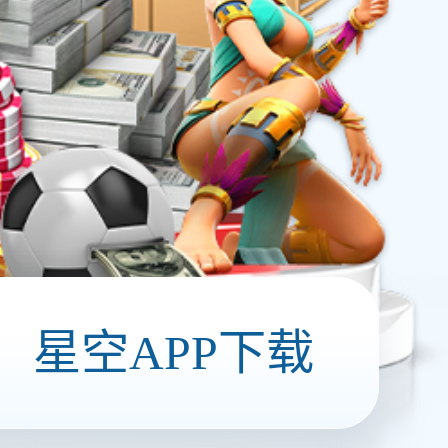
到“大概率出战”
斯在一次突破落地时不幸踩到防守球员的脚
1至2周的恢复期，这让他出战总决赛首战
的康复进程远超预期。据球队内部消息人士
跑动和变向动作，并未出现明显痛感。马刺
（Questionable）”调升至“大概率出
悬着的心放了下来，也彻底打乱了掘金队的防
度，是马刺进攻体系中撕开防线的最锋利尖